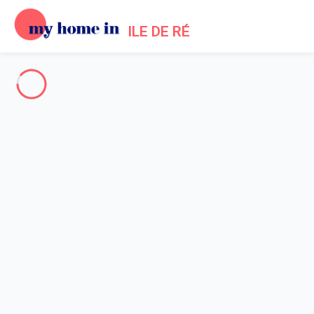
ILE DE RÉ
The whole of Ile de Re
-
Votre recherche
SEARCH
Vos filtres
Appliquer
Arriving