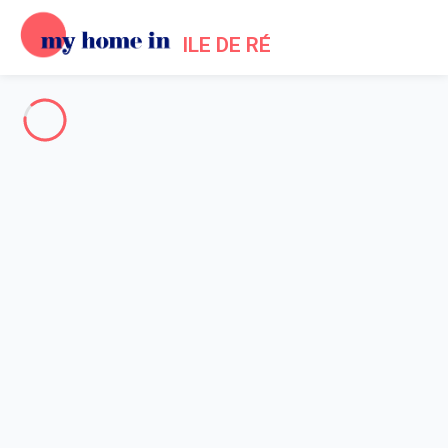
ILE DE RÉ
The whole of Ile de Re
-
Votre recherche
SEARCH
Vos filtres
Appliquer
Arriving