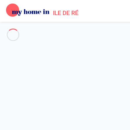
ILE DE RÉ
See all the pictures
OVERVIEW
Description
MAP
PRICES AND AVAILABILITY
Home
Les Portes en Re villa rental
Villa 3 bedroom Les Portes-en-ré
Villa 3 bedroom Les Portes-en-
Aux Portes en Ré, maison familiale atypiq