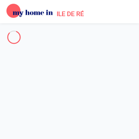
ILE DE RÉ
The whole of Ile de Re
-
Votre recherche
SEARCH
Vos filtres
Appliquer
Arriving