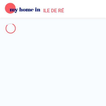
ILE DE RÉ
The whole of Ile de Re
-
Votre recherche
SEARCH
Vos filtres
Appliquer
Arriving