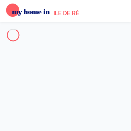
ILE DE RÉ
The whole of Ile de Re
-
Votre recherche
SEARCH
Vos filtres
Appliquer
Arriving