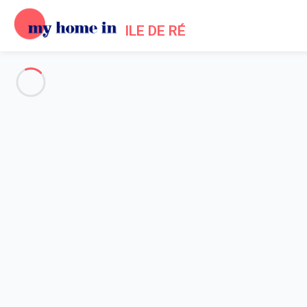
ILE DE RÉ
See all the pictures
OVERVIEW
Description
MAP
PRICES AND AVAILABILITY
Reviews (4)
Home
Les Portes en Re villa rental
Villa 2 bedroom Les Portes-en-ré
Villa 2 bedroom Les Portes-en-