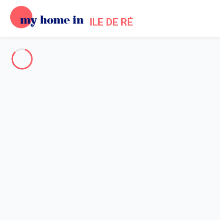
ILE DE RÉ
The whole of Ile de Re
-
Votre recherche
SEARCH
Vos filtres
Appliquer
Arriving