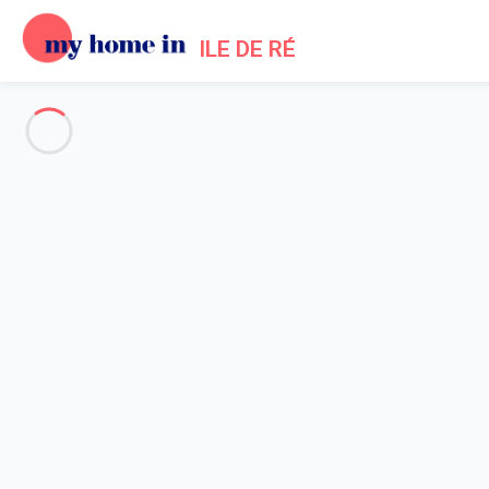
ILE DE RÉ
The whole of Ile de Re
-
Votre recherche
SEARCH
Vos filtres
Appliquer
Arriving